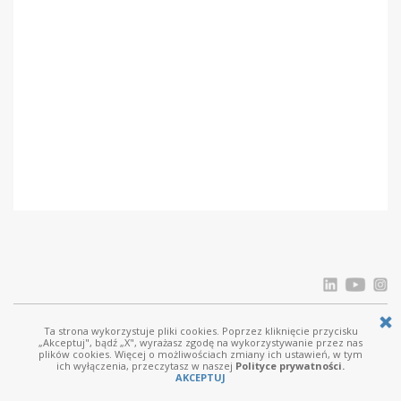
Ta strona wykorzystuje pliki cookies. Poprzez kliknięcie przycisku
© Ostrowski i Wspólnicy |
www.ostrowski.legal
| Wszystkie prawa zastrzeżone
„Akceptuj", bądź „X", wyrażasz zgodę na wykorzystywanie przez nas
plików cookies. Więcej o możliwościach zmiany ich ustawień, w tym
Licznik odwiedziń: 120627
ich wyłączenia, przeczytasz w naszej
Polityce prywatności.
AKCEPTUJ