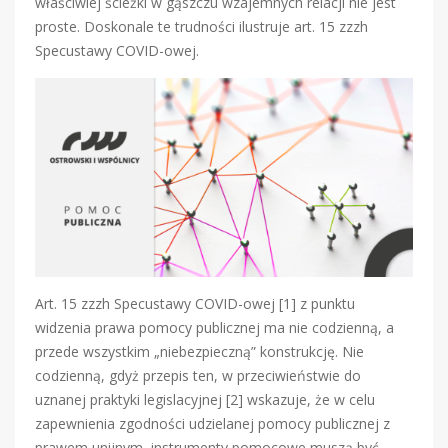
właściwiej ścieżki w gąszczu wzajemnych relacji nie jest
proste. Doskonale te trudności ilustruje art. 15 zzzh
Specustawy COVID-owej.
Art. 15 zzzh Specustawy COVID-owej [1] z punktu
widzenia prawa pomocy publicznej ma nie codzienną, a
przede wszystkim „niebezpieczną” konstrukcję. Nie
codzienną, gdyż przepis ten, w przeciwieństwie do
uznanej praktyki legislacyjnej [2] wskazuje, że w celu
zapewnienia zgodności udzielanej pomocy publicznej z
prawem unijnym, instrumenty pomocowe muszą być