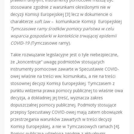
stosowane zgodnie z warunkami określonymi nie w
decyzji Komisji Europejskiej [3] lecz w dokumencie o
charakterze
soft law
– komunikacie Komisji Europejskiej
Tymczasowe ramy środków pomocy państwa w celu
wsparcia gospodarki w kontekście trwającej epidemii
COVID-19 (
Tymczasowe ramy).
Takie rozwiązanie legislacyjne jest o tyle niebezpieczne,
że „koncentruje” uwagę podmiotów stosujących
instrumenty pomocowe zawarte w Specustawie COVID-
owej właśnie na treści ww. komunikatu, a nie na treści
stosownej decyzji Komisji Europejskiej. Tymczasem z
punktu widzenia prawa pomocy publicznej to właśnie owa
decyzja, a dokładniej jej treść, wyznacza zakres
dopuszczalnej pomocy publicznej. Podmioty stosujące
przepisy Specustawy COVID-owej mają zatem obowiązek
przestrzegania warunków zawartych w treści decyzji
Komisji Europejskiej, a nie w Tymczasowych ramach [4].
Pomoc publiczna udzielona zgodnie z aktualnymi