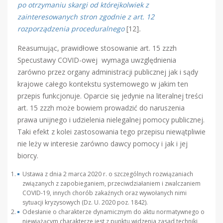
po otrzymaniu skargi od którejkolwiek z
zainteresowanych stron zgodnie z art. 12
rozporządzenia proceduralnego
[12]
.
Reasumując, prawidłowe stosowanie art. 15 zzzh
Specustawy COVID-owej wymaga uwzględnienia
zarówno przez organy administracji publicznej jak i sądy
krajowe całego kontekstu systemowego w jakim ten
przepis funkcjonuje. Oparcie się jedynie na literalnej treści
art. 15 zzzh może bowiem prowadzić do naruszenia
prawa unijnego i udzielenia nielegalnej pomocy publicznej.
Taki efekt z kolei zastosowania tego przepisu niewątpliwie
nie leży w interesie zarówno dawcy pomocy i jak i jej
biorcy.
Ustawa z dnia 2 marca 2020 r. o szczególnych rozwiązaniach
związanych z zapobieganiem, przeciwdziałaniem i zwalczaniem
COVID-19, innych chorób zakaźnych oraz wywołanych nimi
sytuacji kryzysowych (Dz. U. 2020 poz. 1842).
Odesłanie o charakterze dynamicznym do aktu normatywnego o
niewiążącym charakterze jest z punktu widzenia zasad techniki