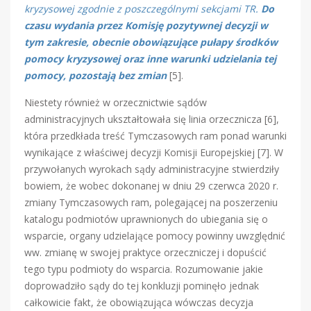
kryzysowej zgodnie z poszczególnymi sekcjami TR.
Do
czasu wydania przez Komisję pozytywnej decyzji w
tym zakresie, obecnie obowiązujące pułapy środków
pomocy kryzysowej oraz inne warunki udzielania tej
pomocy, pozostają bez zmian
[5].
Niestety również w orzecznictwie sądów
administracyjnych ukształtowała się linia orzecznicza [6],
która przedkłada treść Tymczasowych ram ponad warunki
wynikające z właściwej decyzji Komisji Europejskiej [7]. W
przywołanych wyrokach sądy administracyjne stwierdziły
bowiem, że wobec dokonanej w dniu 29 czerwca 2020 r.
zmiany Tymczasowych ram, polegającej na poszerzeniu
katalogu podmiotów uprawnionych do ubiegania się o
wsparcie, organy udzielające pomocy powinny uwzględnić
ww. zmianę w swojej praktyce orzeczniczej i dopuścić
tego typu podmioty do wsparcia. Rozumowanie jakie
doprowadziło sądy do tej konkluzji pominęło jednak
całkowicie fakt, że obowiązująca wówczas decyzja