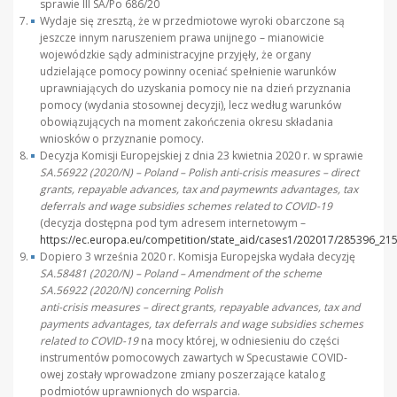
sprawie III SA/Po 686/20
Wydaje się zresztą, że w przedmiotowe wyroki obarczone są
jeszcze innym naruszeniem prawa unijnego – mianowicie
wojewódzkie sądy administracyjne przyjęły, że organy
udzielające pomocy powinny oceniać spełnienie warunków
uprawniających do uzyskania pomocy nie na dzień przyznania
pomocy (wydania stosownej decyzji), lecz według warunków
obowiązujących na moment zakończenia okresu składania
wniosków o przyznanie pomocy.
Decyzja Komisji Europejskiej z dnia 23 kwietnia 2020 r. w sprawie
SA.56922 (2020/N) – Poland – Polish anti-crisis measures – direct
grants, repayable advances, tax and paymewnts advantages, tax
deferrals and wage subsidies schemes related to COVID-19
(decyzja dostępna pod tym adresem internetowym –
https://ec.europa.eu/competition/state_aid/cases1/202017/285396_21
Dopiero 3 września 2020 r. Komisja Europejska wydała decyzję
SA.58481 (2020/N) – Poland – Amendment of the scheme
SA.56922 (2020/N) concerning Polish
anti-crisis measures – direct grants, repayable advances, tax and
payments advantages, tax deferrals and wage subsidies schemes
related to COVID-19
na mocy której, w odniesieniu do części
instrumentów pomocowych zawartych w Specustawie COVID-
owej zostały wprowadzone zmiany poszerzające katalog
podmiotów uprawnionych do wsparcia.