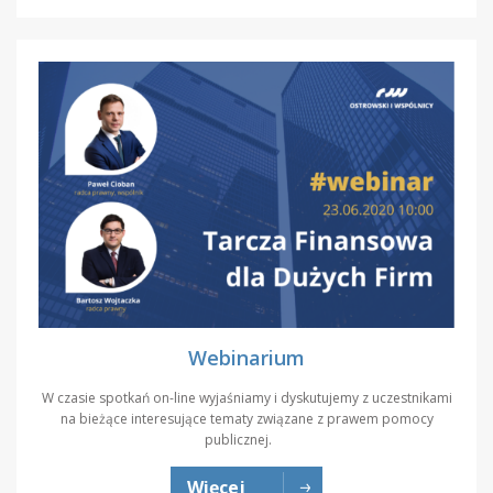
Webinarium
W czasie spotkań on-line wyjaśniamy i dyskutujemy z uczestnikami
na bieżące interesujące tematy związane z prawem pomocy
publicznej.
Więcej