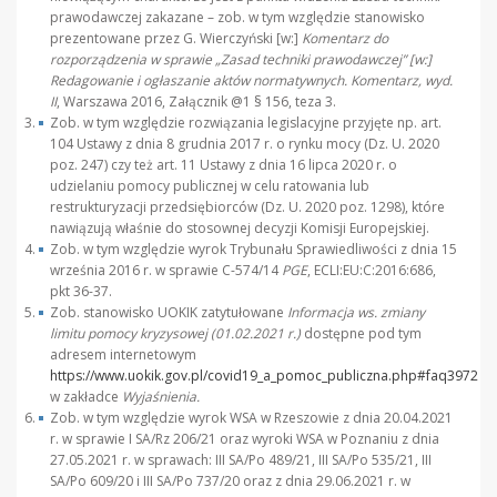
prawodawczej zakazane – zob. w tym względzie stanowisko
prezentowane przez G. Wierczyński [w:]
Komentarz do
rozporządzenia w sprawie „Zasad techniki prawodawczej” [w:]
Redagowanie i ogłaszanie aktów normatywnych. Komentarz, wyd.
II
, Warszawa 2016, Załącznik @1 § 156, teza 3.
Zob. w tym względzie rozwiązania legislacyjne przyjęte np. art.
104 Ustawy z dnia 8 grudnia 2017 r. o rynku mocy (Dz. U. 2020
poz. 247) czy też art. 11 Ustawy z dnia 16 lipca 2020 r. o
udzielaniu pomocy publicznej w celu ratowania lub
restrukturyzacji przedsiębiorców (Dz. U. 2020 poz. 1298), które
nawiązują właśnie do stosownej decyzji Komisji Europejskiej.
Zob. w tym względzie wyrok Trybunału Sprawiedliwości z dnia 15
września 2016 r. w sprawie C-574/14
PGE
, ECLI:EU:C:2016:686,
pkt 36-37.
Zob. stanowisko UOKIK zatytułowane
Informacja ws. zmiany
limitu pomocy kryzysowej (01.02.2021 r.)
dostępne pod tym
adresem internetowym
https://www.uokik.gov.pl/covid19_a_pomoc_publiczna.php#faq3972
w zakładce
Wyjaśnienia.
Zob. w tym względzie wyrok WSA w Rzeszowie z dnia 20.04.2021
r. w sprawie I SA/Rz 206/21 oraz wyroki WSA w Poznaniu z dnia
27.05.2021 r. w sprawach: III SA/Po 489/21, III SA/Po 535/21, III
SA/Po 609/20 i III SA/Po 737/20 oraz z dnia 29.06.2021 r. w