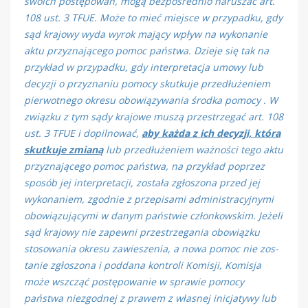
swoich postępowań, mogą bezpośrednio naruszać art.
108 ust. 3 TFUE. Może to mieć miejsce w przypadku, gdy
sąd krajowy wyda wyrok mający wpływ na wykonanie
aktu przyznającego pomoc państwa. Dzieje się tak na
przykład w przypadku, gdy interpretacja umowy lub
decyzji o przyznaniu pomocy skutkuje przedłużeniem
pierwotnego okresu obowiązywania środka pomocy . W
związku z tym sądy krajowe muszą przestrzegać art. 108
ust. 3 TFUE i dopilnować,
aby każda z ich decyzji, która
skutkuje zmianą
lub przedłużeniem ważności tego aktu
przyznającego pomoc państwa, na przykład poprzez
sposób jej interpretacji, została zgłoszona przed jej
wykonaniem, zgodnie z przepisami administra­cyjnymi
obowiązującymi w danym państwie członkowskim. Jeżeli
sąd krajowy nie zapewni przestrzegania obowiązku
stosowania okresu zawieszenia, a nowa pomoc nie zos­
tanie zgłoszona i poddana kontroli Komisji, Komisja
może wszcząć postępowanie w sprawie pomocy
państwa niezgodnej z prawem z własnej inicjatywy lub