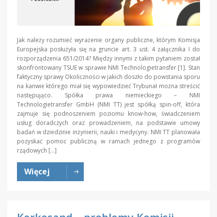
Jak należy rozumieć wyrażenie organy publiczne, którym Komisja
Europejska posłużyła się na gruncie art. 3 ust. 4 załącznika I do
rozporządzenia 651/2014? Między innymi z takim pytaniem został
skonfrontowany TSUE w sprawie NMI Technologietransfer [1]. Stan
faktyczny sprawy Okoliczności w jakich doszło do powstania sporu
na kanwie którego miał się wypowiedzieć Trybunał można streścić
następująco. Spółka prawa niemieckiego – NMI
Technologietransfer GmbH (NMI TT) jest spółką spin-off, która
zajmuje się podnoszeniem poziomu know-how, świadczeniem
usług doradczych oraz prowadzeniem, na podstawie umowy
badań w dziedzinie inżynierii, nauki i medycyny. NMI TT planowała
pozyskać pomoc publiczną w ramach jednego z programów
rządowych […]
Więcej
Kerkosand – problemy Komisji