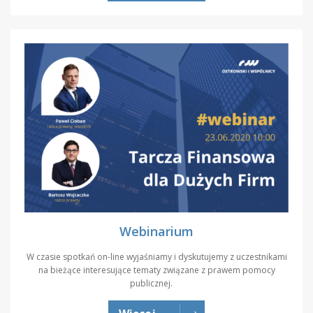
Webinarium
W czasie spotkań on-line wyjaśniamy i dyskutujemy z uczestnikami
na bieżące interesujące tematy związane z prawem pomocy
publicznej.