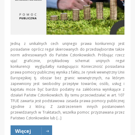
Jedną z unikalnych cech unijnego prawa konkurencji jest
posiadanie oprócz reguł skierowanych do przedsiębiorstw także
norm adresowanych do Państw Członkowskich. Próbując rzecz
ująć graficznie, przykładowy schemat unijnych reguł
konkurencji wyglądałby następująco: Konieczność posiadania
prawa pomocy publicznej wynika z faktu, że rynek wewnętrzny Unii
Europejskiej tj. obszar bez granic wewnętrznych, na którym
zapewniony jest swobodny przepływ towarów, osób, usług i
kapitału może być bardzo podatny na zakłócenia wynikające z
działań Państw Członkowskich. By temu przeciwdziałać w art. 107
TFUE zawarta jest podstawowa zasada prawa pomocy publicznej
zgodnie z którą: Z zastrzeżeniem innych postanowień
przewidzianych w Traktatach, wszelka pomoc przyznawana przez
Państwo Członkowskie lub […]
Więcej